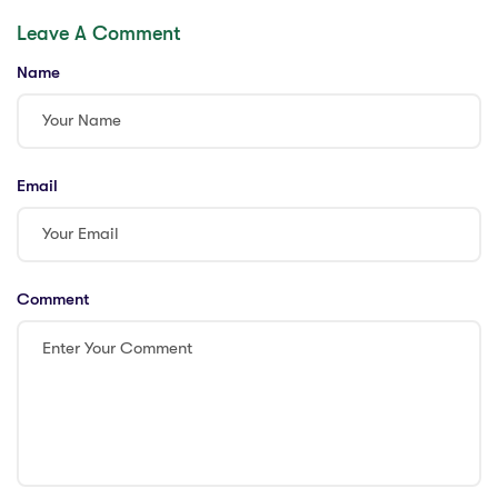
per i giocatori
Leave A Comment
Name
Email
Comment