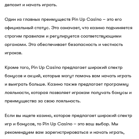
депозит и начать играть.
Один из главных преимуществ Pin Up Casino – это его
официальный статус. Это означает, что казино подчиняется
строгим правилам и регулируется соответствующими
органами. Это обеспечивает безопасность и честность
игроков.
Кроме того, Pin Up Casino предлагает широкий спектр
бонусов и акций, которые могут помочь вам начать играть
и выиграть больше. Казино также предлагает программу
лояльности, которая позволяет игрокам получать бонусы и
преимущества за свою лояльность.
Если вы ищете казино, которое предлагает широкий спектр
игр и бонусов, то Pin Up Casino – это ваш выбор. Мы
рекомендуем вам зарегистрироваться и начать играть,