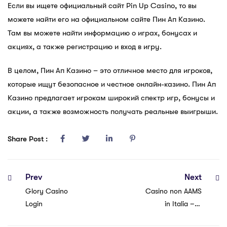
Если вы ищете официальный сайт Pin Up Casino, то вы
можете найти его на официальном сайте Пин Ап Казино.
Там вы можете найти информацию о играх, бонусах и
акциях, а также регистрацию и вход в игру.
В целом, Пин Ап Казино – это отличное место для игроков,
которые ищут безопасное и честное онлайн-казино. Пин Ап
Казино предлагает игрокам широкий спектр игр, бонусы и
акции, а также возможность получать реальные выигрыши.
Share Post :
Prev
Next
Glory Casino
Casino non AAMS
Login
in Italia – le
migliori opzioni