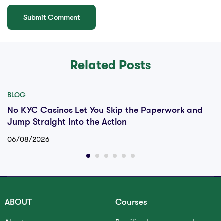
Related Posts
BLOG
No KYC Casinos Let You Skip the Paperwork and
Jump Straight Into the Action
06/08/2026
ABOUT
Courses