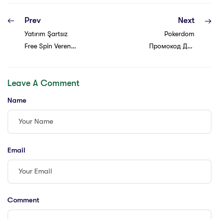
Prev
Next
Yatırım Şartsız
Pokerdom
Free Spin Veren
Промокод Для
Siteler 2023
Регистрации
Bonus Veren
Ноябрь 2024
Leave A Comment
Siteler
Name
Email
Comment